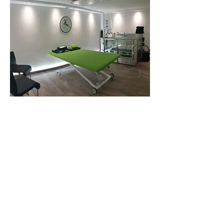
In meiner Praxis findet in
entspannter Atmosphäre das
Erstgespräch, sowie die
Hundephysiotherapie und
Hydrotherapie statt.
Osteopathische Behandlungen