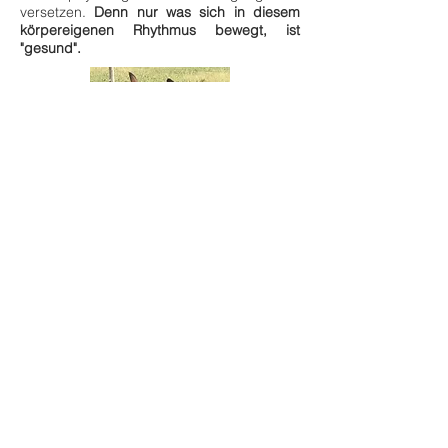
versetzen.
Denn nur was sich in diesem
körpereigenen Rhythmus bewegt, ist
"gesund".
Wir Physiotherapeuten und
Alternativmediziner haben es uns zum
Ziel gemacht, dem Vierbeiner durch
präventive, therapeutische und
rehabiltierende Maßnahmen die
Freude an der Bewegung zu erhalten
und wiederherzustellen. Damit sind wir
in der Lage, die tradizionelle
Schulmedizin zu unterstützen und
Hand in Hand mit unseren